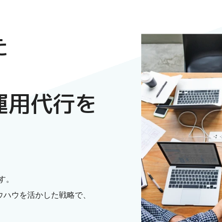
た
・
運用代行を
す。
ウハウを活かした戦略で、
。