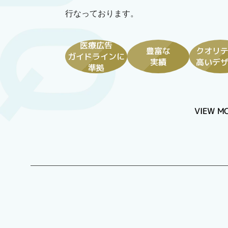
行なっております。
医療広告
豊富な
クオリ
ガイドラインに
実績
高いデ
準拠
VIEW M