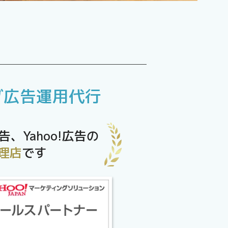
グ広告運用代行
告、Yahoo!広告の
理店
です