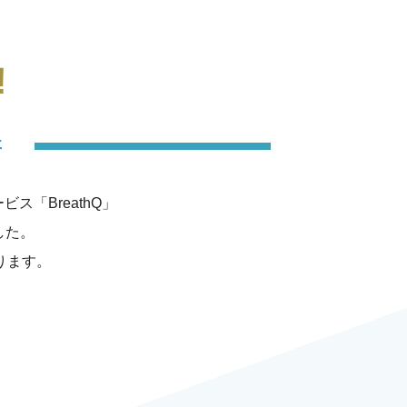
！
件
「BreathQ」
した。
ります。